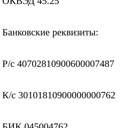
ОКВЭД 45.25
Банковские реквизиты:
Р/с 40702810900600007487
К/с 30101810900000000762
БИК 045004762